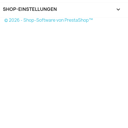
SHOP-EINSTELLUNGEN
keyboard_arrow_down
© 2026 - Shop-Software von PrestaShop™