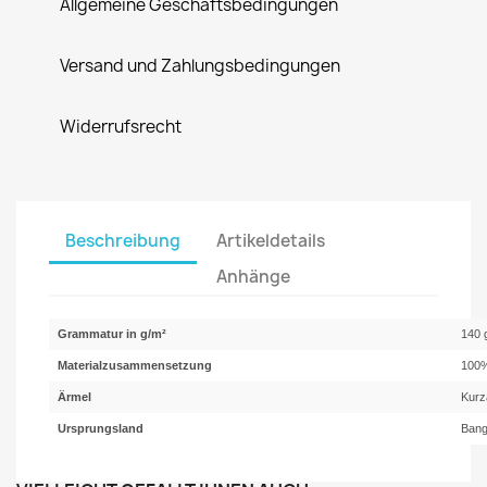
Allgemeine Geschäftsbedingungen
Versand und Zahlungsbedingungen
Widerrufsrecht
Beschreibung
Artikeldetails
Anhänge
Grammatur in g/m²
140 
Materialzusammensetzung
100%
Ärmel
Kurz
Ursprungsland
Bang