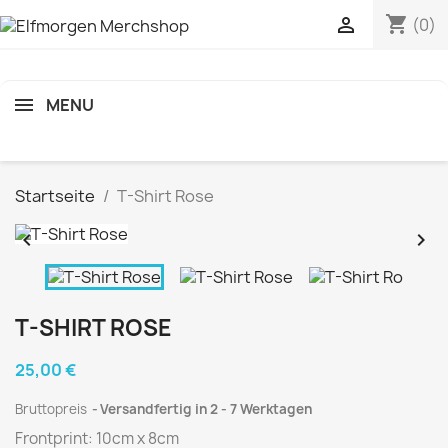
shopping_cart

(0)
MENU
search
Startseite
T-Shirt Rose


T-SHIRT ROSE
25,00 €
Bruttopreis
Versandfertig in 2 - 7 Werktagen
Frontprint: 10cm x 8cm