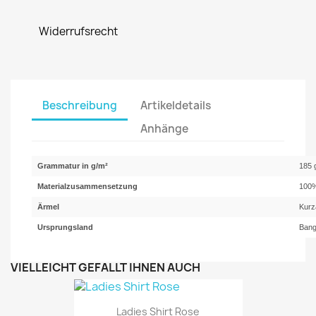
Widerrufsrecht
Beschreibung
Artikeldetails
Anhänge
Grammatur in g/m²
185 
Materialzusammensetzung
100%
Ärmel
Kurz
Ursprungsland
Bang
VIELLEICHT GEFÄLLT IHNEN AUCH
Ladies Shirt Rose