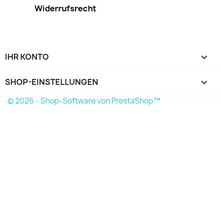
Widerrufsrecht
IHR KONTO

SHOP-EINSTELLUNGEN
keyboard_arrow_down
© 2026 - Shop-Software von PrestaShop™