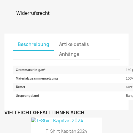
Widerrufsrecht
Beschreibung
Artikeldetails
Anhänge
Grammatur in g/m²
140 
Materialzusammensetzung
100%
Ärmel
Kurz
Ursprungsland
Bang
VIELLEICHT GEFÄLLT IHNEN AUCH
T-Shirt Kapitän 2024