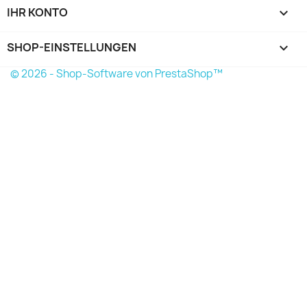
IHR KONTO

SHOP-EINSTELLUNGEN
keyboard_arrow_down
© 2026 - Shop-Software von PrestaShop™