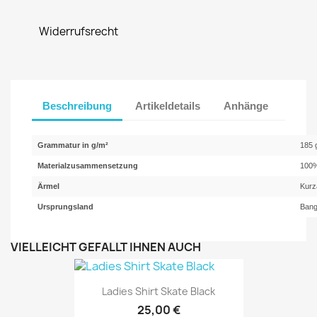
Widerrufsrecht
Beschreibung
Artikeldetails
Anhänge
Grammatur in g/m²
185 
Materialzusammensetzung
100%
Ärmel
Kurz
Ursprungsland
Bang
VIELLEICHT GEFÄLLT IHNEN AUCH
Ladies Shirt Skate Black
25,00 €